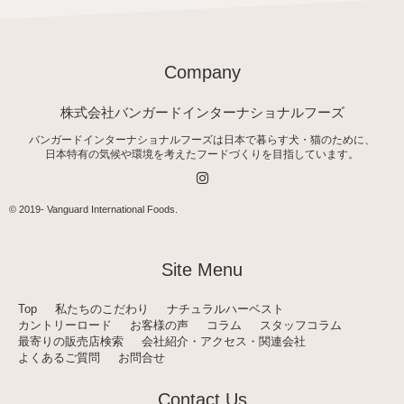
Company
株式会社バンガードインターナショナルフーズ
バンガードインターナショナルフーズは日本で暮らす犬・猫のために、
日本特有の気候や環境を考えたフードづくりを目指しています。
I
n
s
t
© 2019-
Vanguard International Foods
.
a
g
r
a
Site Menu
m
Top
私たちのこだわり
ナチュラルハーベスト
カントリーロード
お客様の声
コラム
スタッフコラム
最寄りの販売店検索
会社紹介・アクセス・関連会社
よくあるご質問
お問合せ
Contact Us