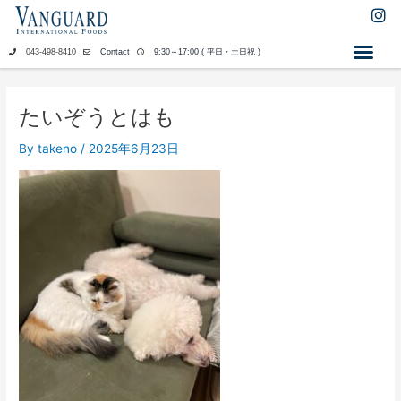
内
I
n
容
s
を
043-498-8410
Contact
9:30～17:00 ( 平日・土日祝 )
t
ス
a
キ
g
ッ
r
たいぞうとはも
a
プ
m
By
takeno
/
2025年6月23日