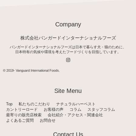
Company
株式会社バンガードインターナショナルフーズ
バンガードインターナショナルフーズは日本で暮らす犬・猫のために、
日本特有の気候や環境を考えたフードづくりを目指しています。
I
n
s
t
© 2019-
Vanguard International Foods
.
a
g
r
a
Site Menu
m
Top
私たちのこだわり
ナチュラルハーベスト
カントリーロード
お客様の声
コラム
スタッフコラム
最寄りの販売店検索
会社紹介・アクセス・関連会社
よくあるご質問
お問合せ
Contact Us