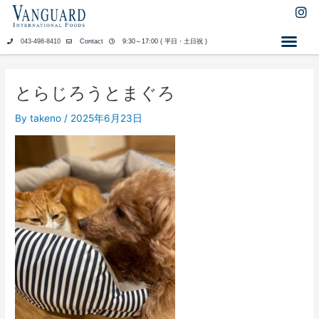
内
I
n
容
s
を
043-498-8410
Contact
9:30～17:00 ( 平日・土日祝 )
t
ス
a
キ
g
ッ
r
とらじろうとまぐろ
a
プ
m
By
takeno
/
2025年6月23日