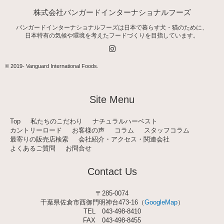
株式会社バンガードインターナショナルフーズ
バンガードインターナショナルフーズは日本で暮らす犬・猫のために、
日本特有の気候や環境を考えたフードづくりを目指しています。
I
n
s
t
© 2019-
Vanguard International Foods
.
a
g
r
a
Site Menu
m
Top
私たちのこだわり
ナチュラルハーベスト
カントリーロード
お客様の声
コラム
スタッフコラム
最寄りの販売店検索
会社紹介・アクセス・関連会社
よくあるご質問
お問合せ
Contact Us
〒285-0074
千葉県佐倉市西御門明神台473-16（
GoogleMap
）
TEL
043-498-8410
FAX 043-498-8455