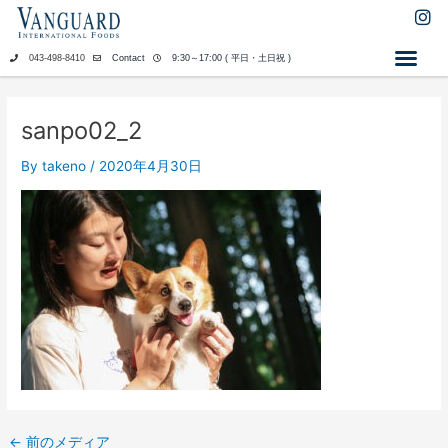
内
I
n
容
s
を
043-498-8410
Contact
9:30～17:00 ( 平日・土日祝 )
t
ス
a
キ
g
ッ
r
sanpo02_2
a
プ
m
By
takeno
/
2020年4月30日
←
前のメディア