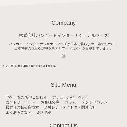
Company
株式会社バンガードインターナショナルフーズ
バンガードインターナショナルフーズは日本で暮らす犬・猫のために、
日本特有の気候や環境を考えたフードづくりを目指しています。
I
n
s
t
© 2019-
Vanguard International Foods
.
a
g
r
a
Site Menu
m
Top
私たちのこだわり
ナチュラルハーベスト
カントリーロード
お客様の声
コラム
スタッフコラム
最寄りの販売店検索
会社紹介・アクセス・関連会社
よくあるご質問
お問合せ
Contact Us