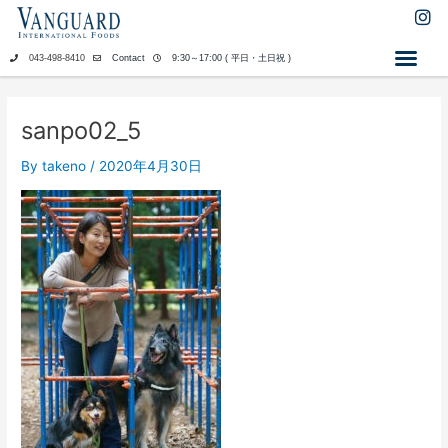
内
I
n
容
s
を
043-498-8410
Contact
9:30～17:00 ( 平日・土日祝 )
t
ス
a
キ
g
ッ
r
sanpo02_5
a
プ
m
By
takeno
/
2020年4月30日