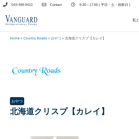
内
043-498-8410
Contact
9:30～17:00 ( 平日・土・祝祭日 )
容
を
私
ス
キ
Home
»
Country Roads
»
おやつ
»
北海道クリスプ【カレイ】
ッ
プ
おやつ
北海道クリスプ【カレイ】