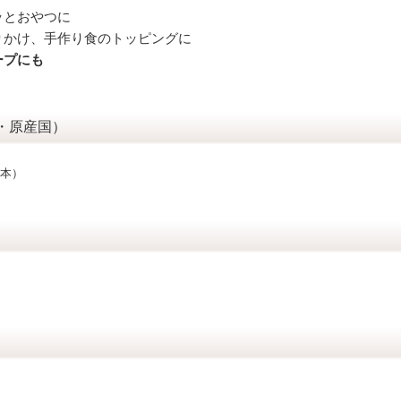
ッとおやつに
りかけ、手作り食のトッピングに
ープにも
・原産国）
本）