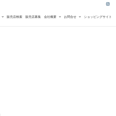
I
n
s
t
a
販売店検索
販売店募集
会社概要
お問合せ
ショッピングサイト
g
r
a
m