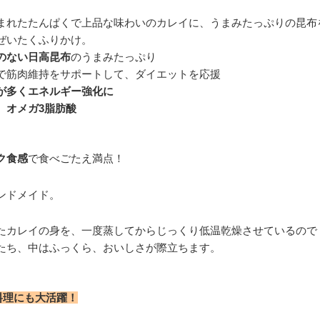
まれたたんぱくで上品な味わいのカレイに、うまみたっぷりの昆布
ぜいたくふりかけ。
のない日高昆布
のうまみたっぷり
で筋肉維持をサポートして、ダイエットを応援
が多くエネルギー強化に
、
オメガ3脂肪酸
ク食感
で食べごたえ満点！
ンドメイド。
たカレイの身を、一度蒸してからじっくり低温乾燥させているので
たち、中はふっくら、おいしさが際立ちます。
料理にも大活躍！