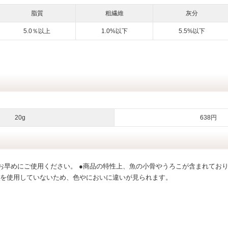
脂質
粗繊維
灰分
5.0％以上
1.0%以下
5.5%以下
）
20g
638円
お早めにご使用ください。 ●商品の特性上、魚の小骨やうろこが含まれており
を使用していないため、色やにおいに違いが見られます。