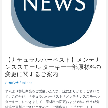
ト】
メ
ン
テ
ナ
ン
ス
ス
モ
ー
ル
【ナチュラルハーベスト】メンテナ
タ
ンススモール ターキー一部原材料の
ー
キ
変更に関するご案内
ー
お知らせ
/
takeno
一
部
平素より弊社商品をご愛顧いただき、誠にありがとうございま
原
す。このたび、ナチュラルハーベスト「メンテナンススモール
材
ターキー」につきまして、原材料の変更およびそれに伴う成分
料
値等の更新がございますので、ご案内申し上げます。 […]