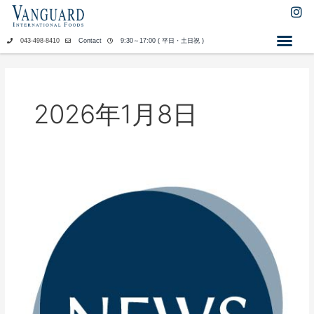
内
I
n
容
s
を
043-498-8410
Contact
9:30～17:00 ( 平日・土日祝 )
t
ス
a
キ
g
ッ
r
a
プ
2026年1月8日
m
【ナ
チ
ュ
ラ
ル
ハ
ー
ベ
ス