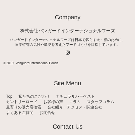
Company
株式会社バンガードインターナショナルフーズ
バンガードインターナショナルフーズは日本で暮らす犬・猫のために、
日本特有の気候や環境を考えたフードづくりを目指しています。
I
n
s
t
© 2019-
Vanguard International Foods
.
a
g
r
a
Site Menu
m
Top
私たちのこだわり
ナチュラルハーベスト
カントリーロード
お客様の声
コラム
スタッフコラム
最寄りの販売店検索
会社紹介・アクセス・関連会社
よくあるご質問
お問合せ
Contact Us