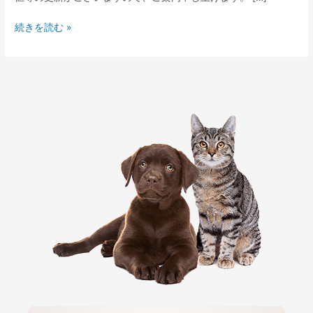
の
変
続きを読む »
更
に
関
す
る
ご
案
内