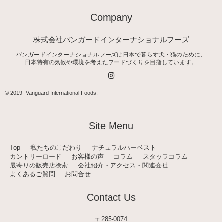
Company
株式会社バンガードインターナショナルフーズ
バンガードインターナショナルフーズは日本で暮らす犬・猫のために、
日本特有の気候や環境を考えたフードづくりを目指しています。
I
n
s
t
© 2019-
Vanguard International Foods
.
a
g
r
a
Site Menu
m
Top
私たちのこだわり
ナチュラルハーベスト
カントリーロード
お客様の声
コラム
スタッフコラム
最寄りの販売店検索
会社紹介・アクセス・関連会社
よくあるご質問
お問合せ
Contact Us
〒285-0074