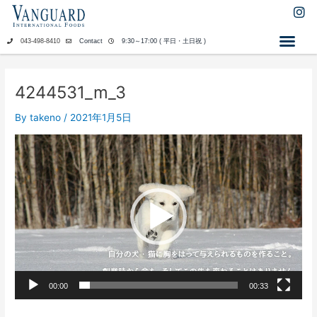
内
I
n
容
s
を
043-498-8410
Contact
9:30～17:00 ( 平日・土日祝 )
t
ス
a
キ
g
ッ
r
4244531_m_3
a
プ
m
By
takeno
/
2021年1月5日
動
画
プ
レ
ー
ヤ
ー
00:00
00:33