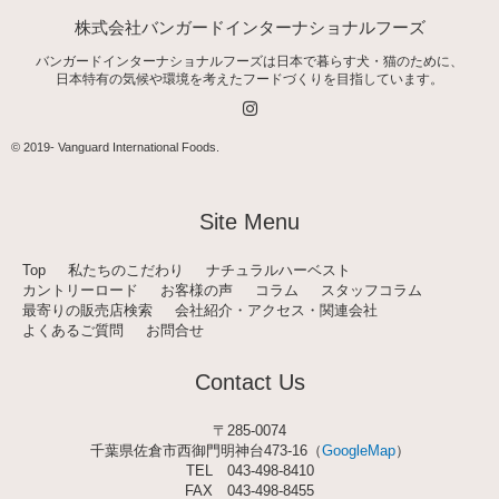
株式会社バンガードインターナショナルフーズ
バンガードインターナショナルフーズは日本で暮らす犬・猫のために、
日本特有の気候や環境を考えたフードづくりを目指しています。
I
n
s
t
© 2019-
Vanguard International Foods
.
a
g
r
a
Site Menu
m
Top
私たちのこだわり
ナチュラルハーベスト
カントリーロード
お客様の声
コラム
スタッフコラム
最寄りの販売店検索
会社紹介・アクセス・関連会社
よくあるご質問
お問合せ
Contact Us
〒285-0074
千葉県佐倉市西御門明神台473-16（
GoogleMap
）
TEL
043-498-8410
FAX 043-498-8455