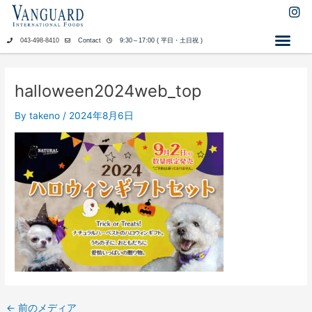
内
I
n
容
s
を
043-498-8410
Contact
9:30～17:00 ( 平日・土日祝 )
t
ス
a
キ
g
ッ
r
halloween2024web_top
a
プ
m
By
takeno
/
2024年8月6日
←
前のメディア