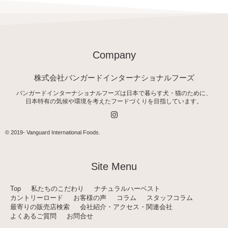
Company
株式会社バンガードインターナショナルフーズ
バンガードインターナショナルフーズは日本で暮らす犬・猫のために、
日本特有の気候や環境を考えたフードづくりを目指しています。
I
n
s
t
© 2019-
Vanguard International Foods
.
a
g
r
a
Site Menu
m
Top
私たちのこだわり
ナチュラルハーベスト
カントリーロード
お客様の声
コラム
スタッフコラム
最寄りの販売店検索
会社紹介・アクセス・関連会社
よくあるご質問
お問合せ