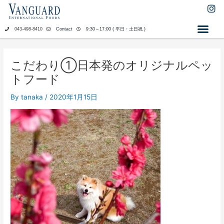
内
I
n
容
s
を
043-498-8410
Contact
9:30～17:00 ( 平日・土日祝 )
t
ス
a
キ
g
ッ
r
こだわり①日本発のオリジナルペッ
a
プ
トフード
m
By
tanaka
/
2020年1月15日