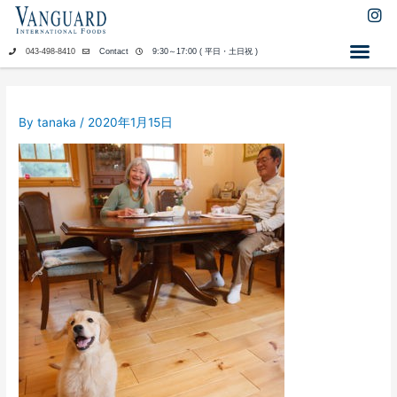
内
I
n
容
s
を
043-498-8410
Contact
9:30～17:00 ( 平日・土日祝 )
t
ス
a
キ
g
ッ
r
By
tanaka
/
2020年1月15日
a
プ
m