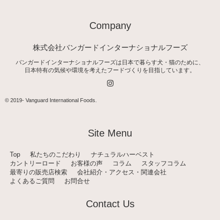
Company
株式会社バンガードインターナショナルフーズ
バンガードインターナショナルフーズは日本で暮らす犬・猫のために、
日本特有の気候や環境を考えたフードづくりを目指しています。
I
n
s
t
© 2019-
Vanguard International Foods
.
a
g
r
a
Site Menu
m
Top
私たちのこだわり
ナチュラルハーベスト
カントリーロード
お客様の声
コラム
スタッフコラム
最寄りの販売店検索
会社紹介・アクセス・関連会社
よくあるご質問
お問合せ
Contact Us