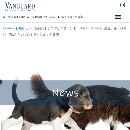
内
I
n
容
s
を
043-498-8410
Contact
9:30～17:00 ( 平日・土日祝 )
t
ス
a
キ
Home
»
お知らせ
»
【新発売】シニアケアブランド「Grand Harvest」誕生。第一弾商
g
ッ
品「7歳からのプレミアクリル」を発売
r
a
プ
m