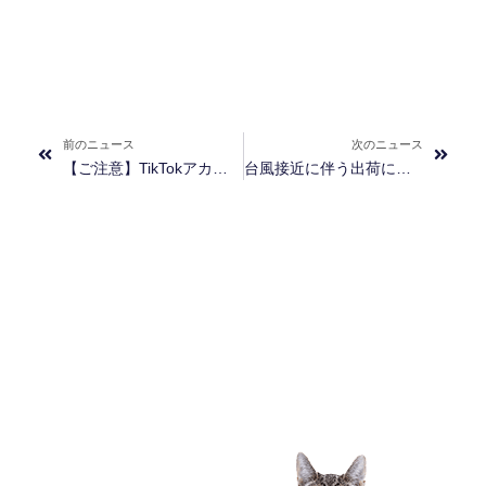
Prev
Next
前のニュース
次のニュース
【ご注意】TikTokアカウントのなりすましにご注意ください
台風接近に伴う出荷についてのご案内