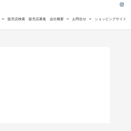
I
n
s
t
a
販売店検索
販売店募集
会社概要
お問合せ
ショッピングサイト
g
r
a
m