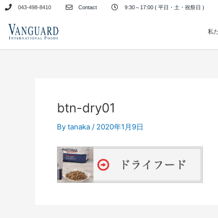
内
043-498-8410
Contact
9:30～17:00 ( 平日・土・祝祭日 )
容
を
私
ス
キ
ッ
プ
btn-dry01
By
tanaka
/
2020年1月9日