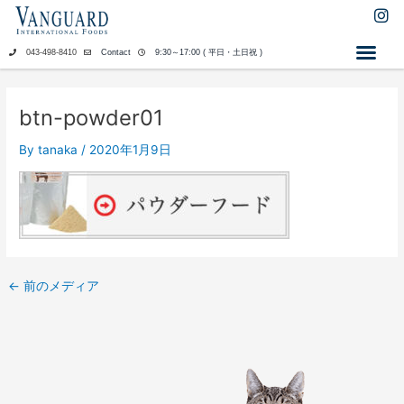
内
I
n
容
s
を
043-498-8410
Contact
9:30～17:00 ( 平日・土日祝 )
t
ス
a
キ
g
ッ
r
btn-powder01
a
プ
m
By
tanaka
/
2020年1月9日
←
前のメディア