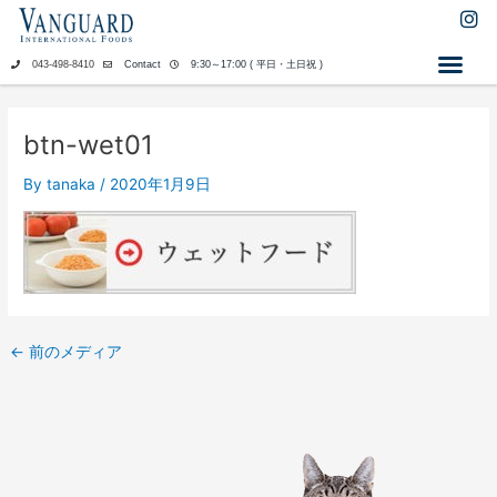
内
I
n
容
s
を
043-498-8410
Contact
9:30～17:00 ( 平日・土日祝 )
t
ス
a
キ
g
ッ
r
btn-wet01
a
プ
m
By
tanaka
/
2020年1月9日
←
前のメディア