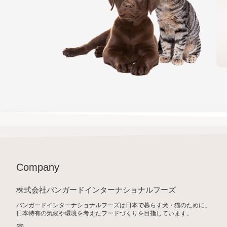
Company
株式会社バンガードインターナショナルフーズ
バンガードインターナショナルフーズは日本で暮らす犬・猫のために、
日本特有の気候や環境を考えたフードづくりを目指しています。
I