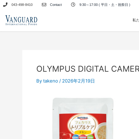
内
043-498-8410
Contact
9:30～17:00 ( 平日・土・祝祭日 )
容
を
私
ス
キ
ッ
プ
OLYMPUS DIGITAL CAME
By
takeno
/
2026年2月19日