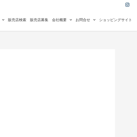
I
n
s
t
a
販売店検索
販売店募集
会社概要
お問合せ
ショッピングサイト
g
r
a
m