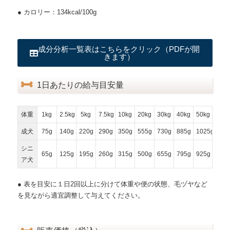
● カロリー：134kcal/100g
成分分析一覧表はこちらをクリック（PDFが開
きます）
1日あたりの給与目安量
体重
1kg
2.5kg
5kg
7.5kg
10kg
20kg
30kg
40kg
50kg
成犬
75g
140g
220g
290g
350g
555g
730g
885g
1025g
シニ
65g
125g
195g
260g
315g
500g
655g
795g
925g
ア犬
● 表を目安に１日2回以上に分けて体重や便の状態、毛ヅヤなど
を見ながら適宜調整して与えてください。