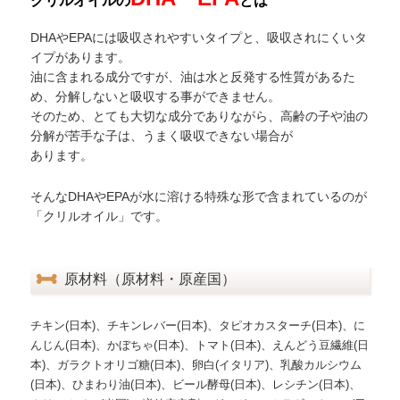
クリルオイルの
とは
DHAやEPAには吸収されやすいタイプと、吸収されにくいタ
イプがあります。
油に含まれる成分ですが、油は水と反発する性質があるた
め、分解しないと吸収する事ができません。
そのため、とても大切な成分でありながら、高齢の子や油の
分解が苦手な子は、うまく吸収できない場合が
あります。
そんなDHAやEPAが水に溶ける特殊な形で含まれているのが
「クリルオイル」です。
原材料（原材料・原産国）
チキン(日本)、チキンレバー(日本)、タピオカスターチ(日本)、に
んじん(日本)、かぼちゃ(日本)、トマト(日本)、えんどう豆繊維(日
本)、ガラクトオリゴ糖(日本)、卵白(イタリア)、乳酸カルシウム
(日本)、ひまわり油(日本)、ビール酵母(日本)、レシチン(日本)、