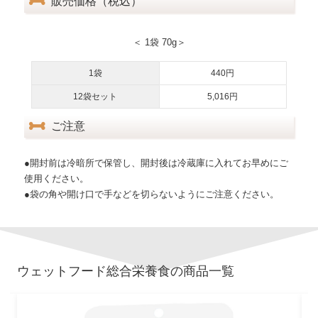
販売価格（税込）
＜ 1袋 70g＞
1袋
440円
12袋セット
5,016円
ご注意
●開封前は冷暗所で保管し、開封後は冷蔵庫に入れてお早めにご
使用ください。
●袋の角や開け口で手などを切らないようにご注意ください。
ウェットフード
総合栄養食
の商品一覧