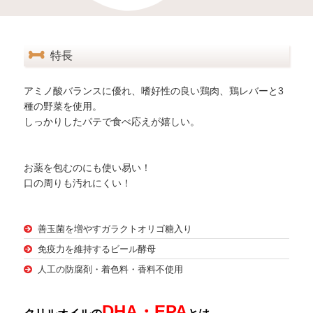
特長
アミノ酸バランスに優れ、嗜好性の良い鶏肉、鶏レバーと3
種の野菜を使用。
しっかりしたパテで食べ応えが嬉しい。
お薬を包むのにも使い易い！
口の周りも汚れにくい！
善玉菌を増やすガラクトオリゴ糖入り
免疫力を維持するビール酵母
人工の防腐剤・着色料・香料不使用
DHA・EPA