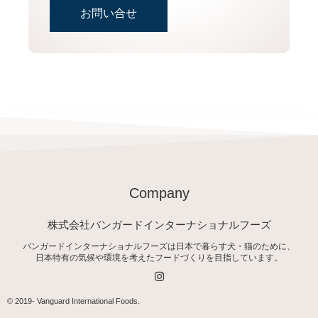
お問い合せ
Company
株式会社バンガードインターナショナルフーズ
バンガードインターナショナルフーズは日本で暮らす犬・猫のために、
日本特有の気候や環境を考えたフードづくりを目指しています。
I
n
s
t
© 2019-
Vanguard International Foods
.
a