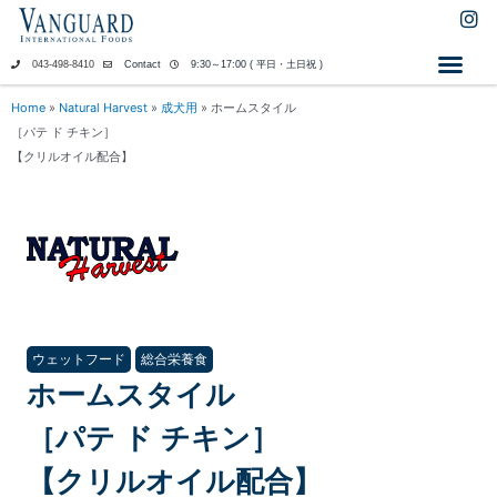
内
I
n
容
s
を
043-498-8410
Contact
9:30～17:00 ( 平日・土日祝 )
t
ス
a
キ
Home
»
Natural Harvest
»
成犬用
»
ホームスタイル
g
ッ
［パテ ド チキン］
r
a
プ
【クリルオイル配合】
m
ウェットフード
総合栄養食
ホームスタイル
［パテ ド チキン］
【クリルオイル配合】