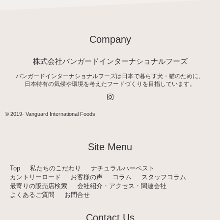
Company
株式会社バンガードインターナショナルフーズ
バンガードインターナショナルフーズは日本で暮らす犬・猫のために、
日本特有の気候や環境を考えたフードづくりを目指しています。
I
n
s
t
© 2019-
Vanguard International Foods
.
a
g
r
a
Site Menu
m
Top
私たちのこだわり
ナチュラルハーベスト
カントリーロード
お客様の声
コラム
スタッフコラム
最寄りの販売店検索
会社紹介・アクセス・関連会社
よくあるご質問
お問合せ
Contact Us