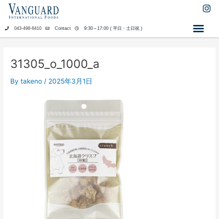
内
I
n
容
s
を
043-498-8410
Contact
9:30～17:00 ( 平日・土日祝 )
t
ス
a
キ
g
ッ
r
31305_o_1000_a
a
プ
m
By
takeno
/
2025年3月1日