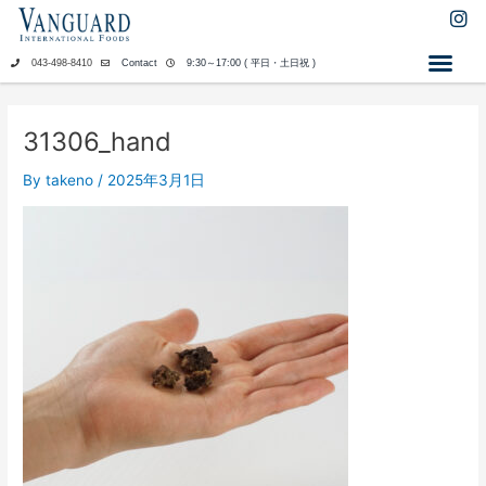
内
I
n
容
s
を
043-498-8410
Contact
9:30～17:00 ( 平日・土日祝 )
t
ス
a
キ
g
ッ
r
31306_hand
a
プ
m
By
takeno
/
2025年3月1日