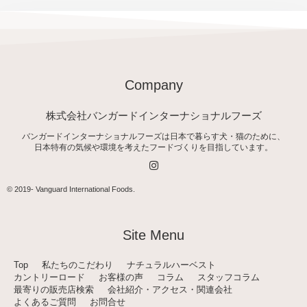
Company
株式会社バンガードインターナショナルフーズ
バンガードインターナショナルフーズは日本で暮らす犬・猫のために、
日本特有の気候や環境を考えたフードづくりを目指しています。
I
n
s
t
© 2019-
Vanguard International Foods
.
a
g
r
a
Site Menu
m
Top
私たちのこだわり
ナチュラルハーベスト
カントリーロード
お客様の声
コラム
スタッフコラム
最寄りの販売店検索
会社紹介・アクセス・関連会社
よくあるご質問
お問合せ