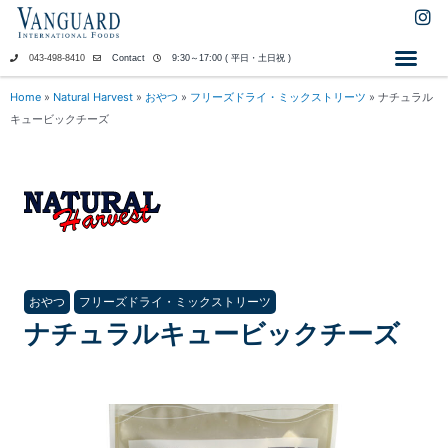
内
I
n
容
s
を
043-498-8410
Contact
9:30～17:00 ( 平日・土日祝 )
t
ス
a
キ
Home
»
Natural Harvest
»
おやつ
»
フリーズドライ・ミックストリーツ
»
ナチュラル
g
ッ
キュービックチーズ
r
a
プ
m
おやつ
フリーズドライ・ミックストリーツ
ナチュラルキュービックチーズ