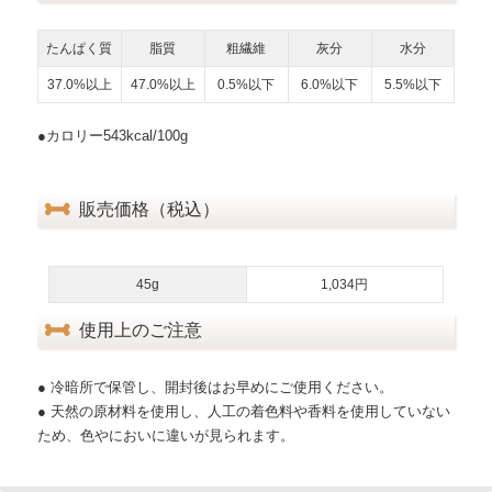
たんぱく質
脂質
粗繊維
灰分
水分
37.0%以上
47.0%以上
0.5%以下
6.0%以下
5.5%以下
●カロリー543kcal/100g
販売価格（税込）
45g
1,034円
使用上のご注意
● 冷暗所で保管し、開封後はお早めにご使用ください。
● 天然の原材料を使用し、人工の着色料や香料を使用していない
ため、色やにおいに違いが見られます。