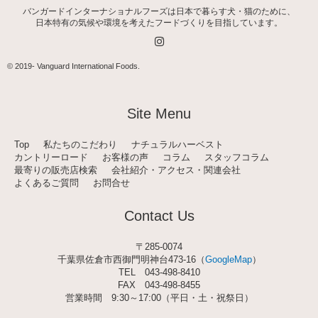
バンガードインターナショナルフーズは日本で暮らす犬・猫のために、
日本特有の気候や環境を考えたフードづくりを目指しています。
I
n
s
t
© 2019-
Vanguard International Foods
.
a
g
r
a
Site Menu
m
Top
私たちのこだわり
ナチュラルハーベスト
カントリーロード
お客様の声
コラム
スタッフコラム
最寄りの販売店検索
会社紹介・アクセス・関連会社
よくあるご質問
お問合せ
Contact Us
〒285-0074
千葉県佐倉市西御門明神台473-16（
GoogleMap
）
TEL
043-498-8410
FAX 043-498-8455
営業時間 9:30～17:00（平日・土・祝祭日）