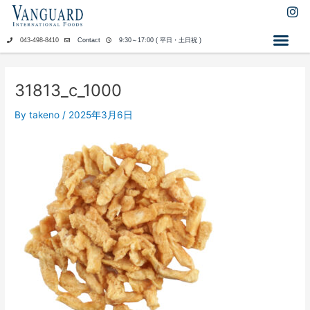
内
I
n
容
s
を
043-498-8410
Contact
9:30～17:00 ( 平日・土日祝 )
t
ス
a
キ
g
ッ
r
31813_c_1000
a
プ
m
By
takeno
/
2025年3月6日