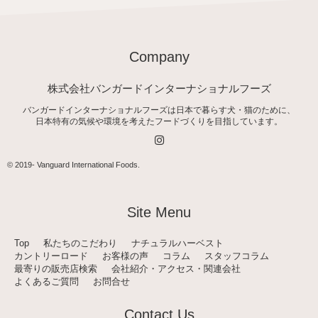
Company
株式会社バンガードインターナショナルフーズ
バンガードインターナショナルフーズは日本で暮らす犬・猫のために、
日本特有の気候や環境を考えたフードづくりを目指しています。
I
n
s
t
© 2019-
Vanguard International Foods
.
a
g
r
a
Site Menu
m
Top
私たちのこだわり
ナチュラルハーベスト
カントリーロード
お客様の声
コラム
スタッフコラム
最寄りの販売店検索
会社紹介・アクセス・関連会社
よくあるご質問
お問合せ
Contact Us