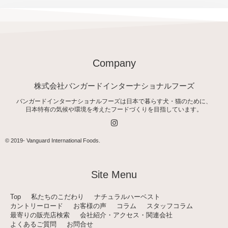
Company
株式会社バンガードインターナショナルフーズ
バンガードインターナショナルフーズは日本で暮らす犬・猫のために、
日本特有の気候や環境を考えたフードづくりを目指しています。
I
n
s
t
© 2019-
Vanguard International Foods
.
a
g
r
a
Site Menu
m
Top
私たちのこだわり
ナチュラルハーベスト
カントリーロード
お客様の声
コラム
スタッフコラム
最寄りの販売店検索
会社紹介・アクセス・関連会社
よくあるご質問
お問合せ