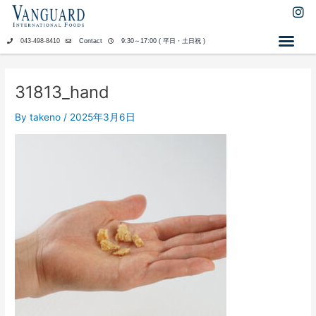
内
I
n
容
s
を
043-498-8410
Contact
9:30～17:00 ( 平日・土日祝 )
t
ス
a
キ
g
ッ
r
31813_hand
a
プ
m
By
takeno
/
2025年3月6日