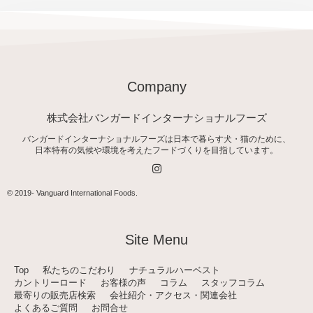
Company
株式会社バンガードインターナショナルフーズ
バンガードインターナショナルフーズは日本で暮らす犬・猫のために、
日本特有の気候や環境を考えたフードづくりを目指しています。
I
n
s
t
© 2019-
Vanguard International Foods
.
a
g
r
a
Site Menu
m
Top
私たちのこだわり
ナチュラルハーベスト
カントリーロード
お客様の声
コラム
スタッフコラム
最寄りの販売店検索
会社紹介・アクセス・関連会社
よくあるご質問
お問合せ