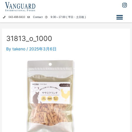
内
I
n
容
s
を
043-498-8410
Contact
9:30～17:00 ( 平日・土日祝 )
t
ス
a
キ
g
ッ
r
31813_o_1000
a
プ
m
By
takeno
/
2025年3月6日