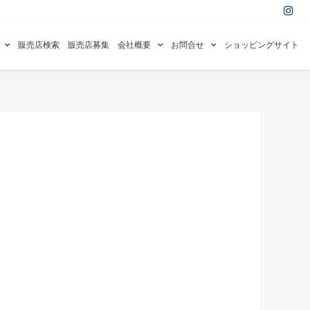
I
n
s
t
a
販売店検索
販売店募集
会社概要
お問合せ
ショッピングサイト
g
r
a
m