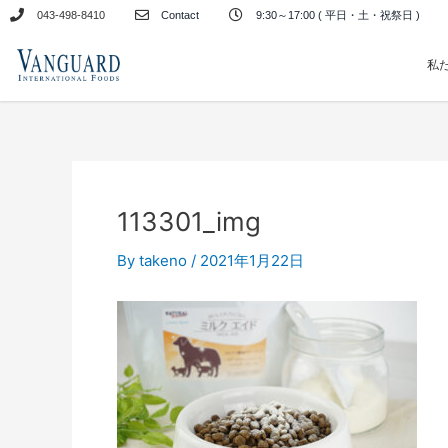
内
043-498-8410
Contact
9:30～17:00 ( 平日・土・祝祭日 )
容
を
私
ス
キ
ッ
プ
113301_img
By
takeno
/
2021年1月22日