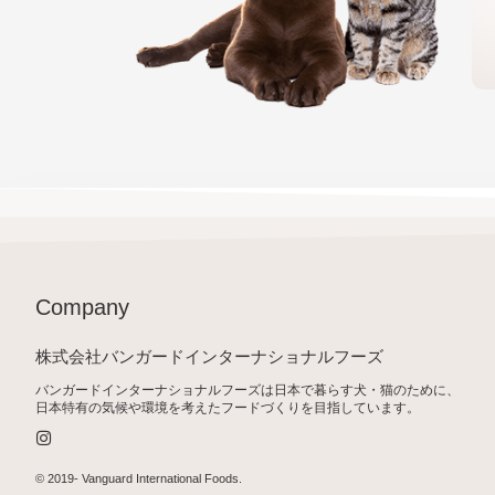
Company
株式会社バンガードインターナショナルフーズ
バンガードインターナショナルフーズは日本で暮らす犬・猫のために、
日本特有の気候や環境を考えたフードづくりを目指しています。
I
n
s
t
© 2019-
Vanguard International Foods
.
a