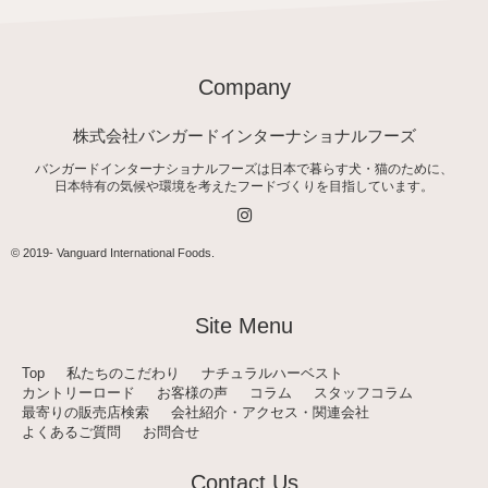
Company
株式会社バンガードインターナショナルフーズ
バンガードインターナショナルフーズは日本で暮らす犬・猫のために、
日本特有の気候や環境を考えたフードづくりを目指しています。
I
n
s
t
© 2019-
Vanguard International Foods
.
a
g
r
a
Site Menu
m
Top
私たちのこだわり
ナチュラルハーベスト
カントリーロード
お客様の声
コラム
スタッフコラム
最寄りの販売店検索
会社紹介・アクセス・関連会社
よくあるご質問
お問合せ
Contact Us