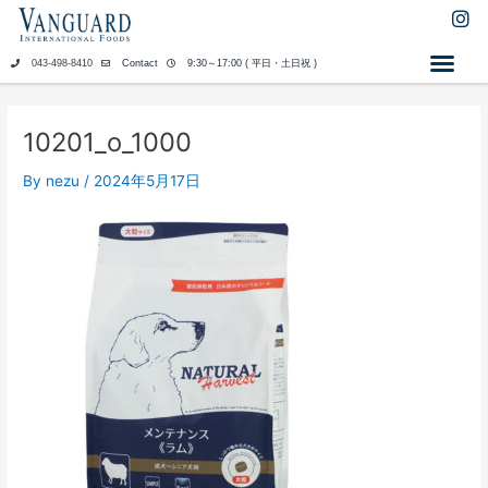
内
I
n
容
s
を
043-498-8410
Contact
9:30～17:00 ( 平日・土日祝 )
t
ス
a
キ
g
ッ
r
10201_o_1000
a
プ
m
By
nezu
/
2024年5月17日