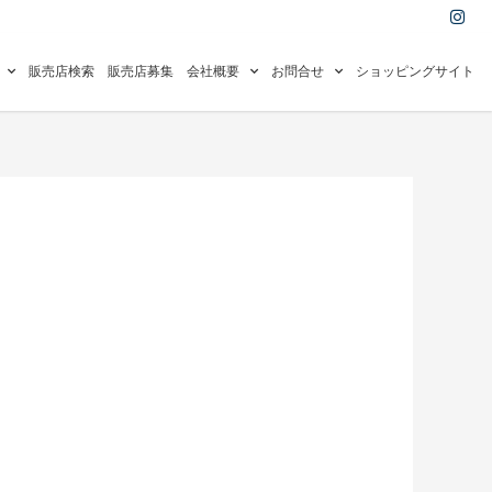
I
n
s
t
a
販売店検索
販売店募集
会社概要
お問合せ
ショッピングサイト
g
r
a
m