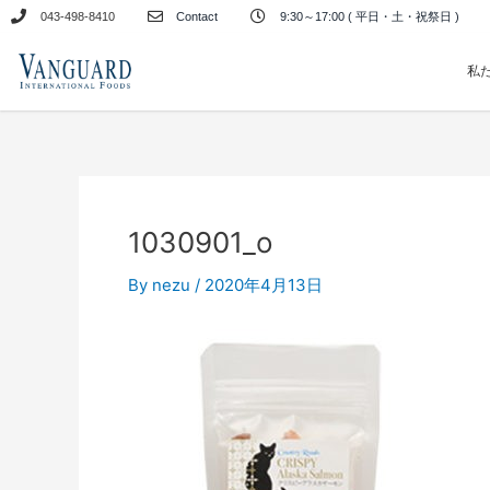
内
043-498-8410
Contact
9:30～17:00 ( 平日・土・祝祭日 )
容
を
私
ス
キ
ッ
プ
1030901_o
By
nezu
/
2020年4月13日