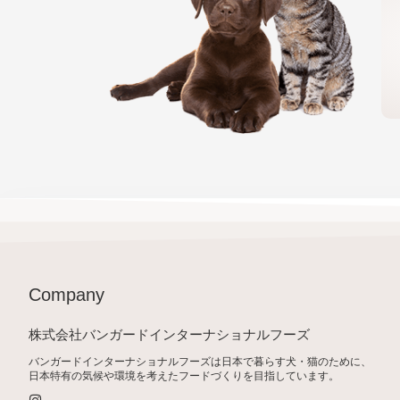
Company
株式会社バンガードインターナショナルフーズ
バンガードインターナショナルフーズは日本で暮らす犬・猫のために、
日本特有の気候や環境を考えたフードづくりを目指しています。
I