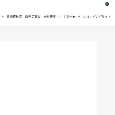
I
n
s
t
a
販売店検索
販売店募集
会社概要
お問合せ
ショッピングサイト
g
r
a
m