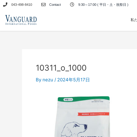
内
043-498-8410
Contact
9:30～17:00 ( 平日・土・祝祭日 )
容
を
私
ス
キ
ッ
プ
10311_o_1000
By
nezu
/
2024年5月17日