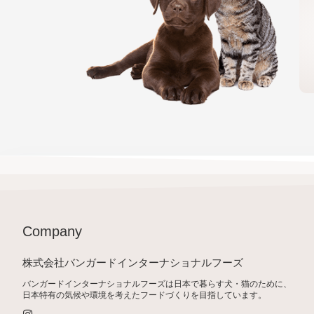
Company
株式会社バンガードインターナショナルフーズ
バンガードインターナショナルフーズは日本で暮らす犬・猫のために、
日本特有の気候や環境を考えたフードづくりを目指しています。
I