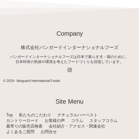
Company
株式会社バンガードインターナショナルフーズ
バンガードインターナショナルフーズは日本で暮らす犬・猫のために、
日本特有の気候や環境を考えたフードづくりを目指しています。
I
n
s
t
© 2019-
Vanguard International Foods
.
a
g
r
a
Site Menu
m
Top
私たちのこだわり
ナチュラルハーベスト
カントリーロード
お客様の声
コラム
スタッフコラム
最寄りの販売店検索
会社紹介・アクセス・関連会社
よくあるご質問
お問合せ