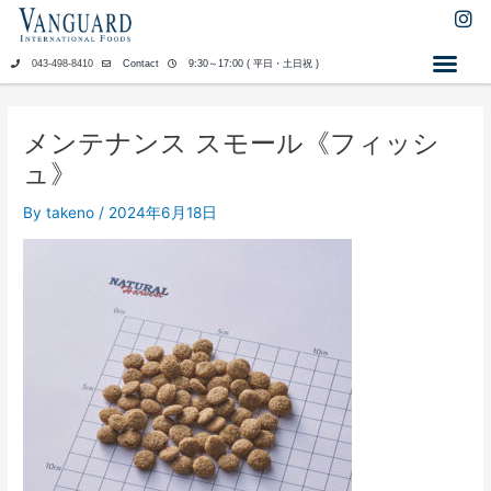
内
I
n
容
s
を
043-498-8410
Contact
9:30～17:00 ( 平日・土日祝 )
t
ス
a
キ
g
ッ
r
メンテナンス スモール《フィッシ
a
プ
ュ》
m
By
takeno
/
2024年6月18日