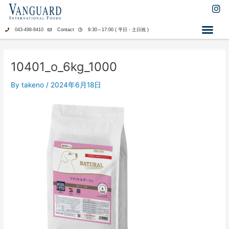
内
I
n
容
s
を
043-498-8410
Contact
9:30～17:00 ( 平日・土日祝 )
t
ス
a
キ
g
ッ
r
10401_o_6kg_1000
a
プ
m
By
takeno
/
2024年6月18日