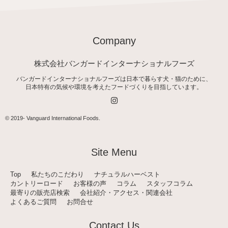
Company
株式会社バンガードインターナショナルフーズ
バンガードインターナショナルフーズは日本で暮らす犬・猫のために、
日本特有の気候や環境を考えたフードづくりを目指しています。
I
n
s
t
© 2019-
Vanguard International Foods
.
a
g
r
a
Site Menu
m
Top
私たちのこだわり
ナチュラルハーベスト
カントリーロード
お客様の声
コラム
スタッフコラム
最寄りの販売店検索
会社紹介・アクセス・関連会社
よくあるご質問
お問合せ
Contact Us