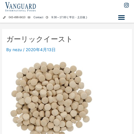
内
I
n
容
s
を
043-498-8410
Contact
9:30～17:00 ( 平日・土日祝 )
t
ス
a
キ
g
ッ
r
ガーリックイースト
a
プ
m
By
nezu
/
2020年4月13日