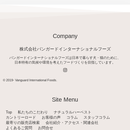
Company
株式会社バンガードインターナショナルフーズ
バンガードインターナショナルフーズは日本で暮らす犬・猫のために、
日本特有の気候や環境を考えたフードづくりを目指しています。
I
n
s
t
© 2019-
Vanguard International Foods
.
a
g
r
a
Site Menu
m
Top
私たちのこだわり
ナチュラルハーベスト
カントリーロード
お客様の声
コラム
スタッフコラム
最寄りの販売店検索
会社紹介・アクセス・関連会社
よくあるご質問
お問合せ