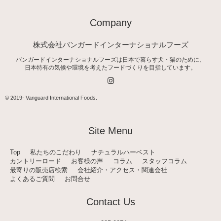
Company
株式会社バンガードインターナショナルフーズ
バンガードインターナショナルフーズは日本で暮らす犬・猫のために、
日本特有の気候や環境を考えたフードづくりを目指しています。
I
n
s
t
© 2019-
Vanguard International Foods
.
a
g
r
a
Site Menu
m
Top
私たちのこだわり
ナチュラルハーベスト
カントリーロード
お客様の声
コラム
スタッフコラム
最寄りの販売店検索
会社紹介・アクセス・関連会社
よくあるご質問
お問合せ
Contact Us