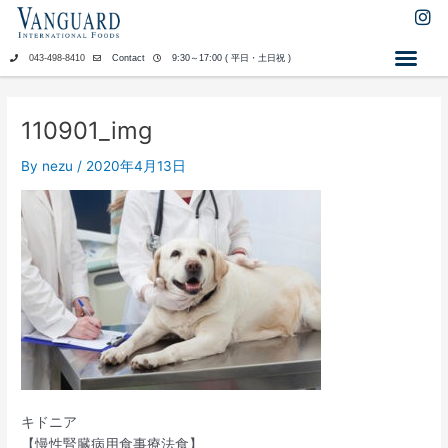
内
I
n
容
s
を
043-498-8410
Contact
9:30～17:00 ( 平日・土日祝 )
t
ス
a
キ
g
ッ
r
110901_img
a
プ
m
By
nezu
/
2020年4月13日
キドニア
【慢性腎臓病用食事療法食】