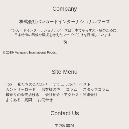
Company
株式会社バンガードインターナショナルフーズ
バンガードインターナショナルフーズは日本で暮らす犬・猫のために、
日本特有の気候や環境を考えたフードづくりを目指しています。
I
n
s
t
© 2019-
Vanguard International Foods
.
a
g
r
a
Site Menu
m
Top
私たちのこだわり
ナチュラルハーベスト
カントリーロード
お客様の声
コラム
スタッフコラム
最寄りの販売店検索
会社紹介・アクセス・関連会社
よくあるご質問
お問合せ
Contact Us
〒285-0074