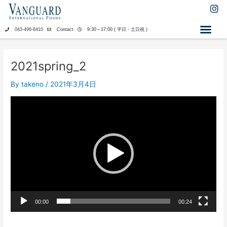
内
I
n
容
s
を
043-498-8410
Contact
9:30～17:00 ( 平日・土日祝 )
t
ス
a
キ
g
ッ
r
2021spring_2
a
プ
m
By
takeno
/
2021年3月4日
動
画
プ
レ
ー
ヤ
ー
00:00
00:24