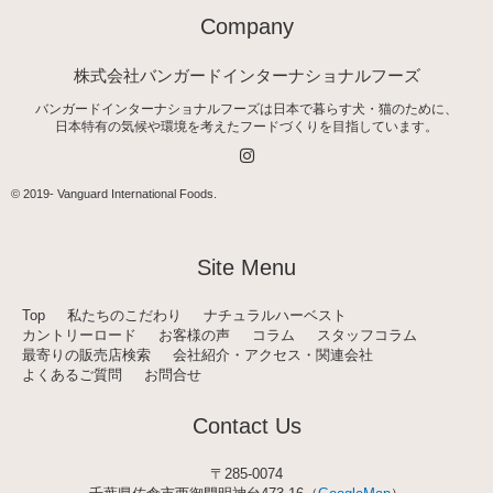
Company
株式会社バンガードインターナショナルフーズ
バンガードインターナショナルフーズは日本で暮らす犬・猫のために、
日本特有の気候や環境を考えたフードづくりを目指しています。
I
n
s
t
© 2019-
Vanguard International Foods
.
a
g
r
a
Site Menu
m
Top
私たちのこだわり
ナチュラルハーベスト
カントリーロード
お客様の声
コラム
スタッフコラム
最寄りの販売店検索
会社紹介・アクセス・関連会社
よくあるご質問
お問合せ
Contact Us
〒285-0074