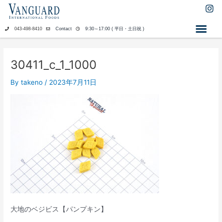
内
I
n
容
s
を
043-498-8410
Contact
9:30～17:00 ( 平日・土日祝 )
t
ス
a
キ
g
ッ
r
30411_c_1_1000
a
プ
m
By
takeno
/
2023年7月11日
大地のベジビス【パンプキン】