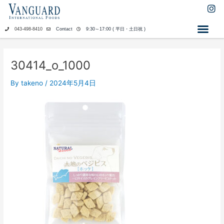
内
I
n
容
s
を
043-498-8410
Contact
9:30～17:00 ( 平日・土日祝 )
t
ス
a
キ
g
ッ
r
30414_o_1000
a
プ
m
By
takeno
/
2024年5月4日