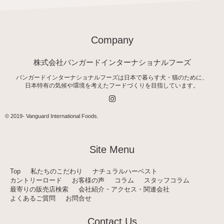
Company
株式会社バンガードインターナショナルフーズ
バンガードインターナショナルフーズは日本で暮らす犬・猫のために、
日本特有の気候や環境を考えたフードづくりを目指しています。
I
n
s
t
© 2019-
Vanguard International Foods
.
a
g
r
a
Site Menu
m
Top
私たちのこだわり
ナチュラルハーベスト
カントリーロード
お客様の声
コラム
スタッフコラム
最寄りの販売店検索
会社紹介・アクセス・関連会社
よくあるご質問
お問合せ
Contact Us