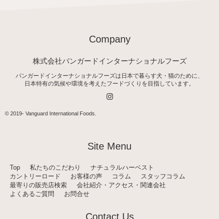
Company
株式会社バンガードインターナショナルフーズ
バンガードインターナショナルフーズは日本で暮らす犬・猫のために、
日本特有の気候や環境を考えたフードづくりを目指しています。
I
n
s
t
© 2019-
Vanguard International Foods
.
a
g
r
a
Site Menu
m
Top
私たちのこだわり
ナチュラルハーベスト
カントリーロード
お客様の声
コラム
スタッフコラム
最寄りの販売店検索
会社紹介・アクセス・関連会社
よくあるご質問
お問合せ
Contact Us