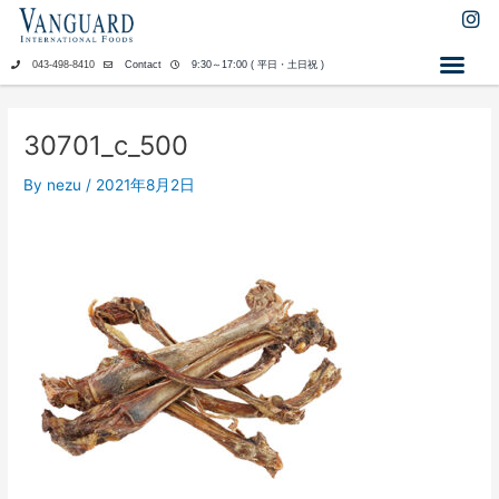
内
I
n
容
s
を
043-498-8410
Contact
9:30～17:00 ( 平日・土日祝 )
t
ス
a
キ
g
ッ
r
30701_c_500
a
プ
m
By
nezu
/
2021年8月2日