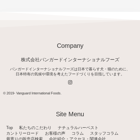
Company
株式会社バンガードインターナショナルフーズ
バンガードインターナショナルフーズは日本で暮らす犬・猫のために、
日本特有の気候や環境を考えたフードづくりを目指しています。
I
n
s
t
© 2019-
Vanguard International Foods
.
a
g
r
a
Site Menu
m
Top
私たちのこだわり
ナチュラルハーベスト
カントリーロード
お客様の声
コラム
スタッフコラム
最寄りの販売店検索
会社紹介・アクセス・関連会社