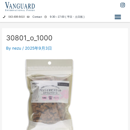
内
I
n
容
s
を
043-498-8410
Contact
9:30～17:00 ( 平日・土日祝 )
t
ス
a
キ
g
ッ
r
30801_o_1000
a
プ
m
By
nezu
/
2025年9月3日