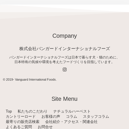
Company
株式会社バンガードインターナショナルフーズ
バンガードインターナショナルフーズは日本で暮らす犬・猫のために、
日本特有の気候や環境を考えたフードづくりを目指しています。
I
n
s
t
© 2019-
Vanguard International Foods
.
a
g
r
a
Site Menu
m
Top
私たちのこだわり
ナチュラルハーベスト
カントリーロード
お客様の声
コラム
スタッフコラム
最寄りの販売店検索
会社紹介・アクセス・関連会社
よくあるご質問
お問合せ