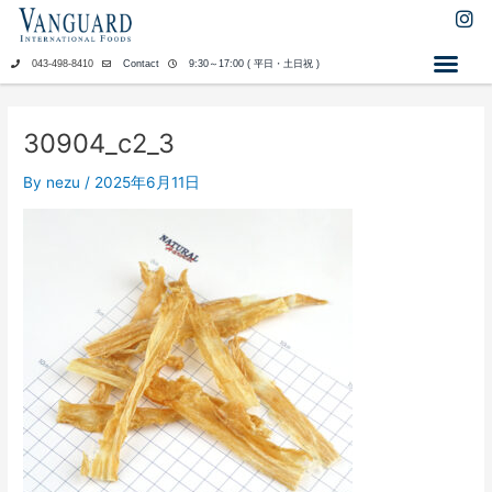
内
I
n
容
s
を
043-498-8410
Contact
9:30～17:00 ( 平日・土日祝 )
t
ス
a
キ
g
ッ
r
30904_c2_3
a
プ
m
By
nezu
/
2025年6月11日