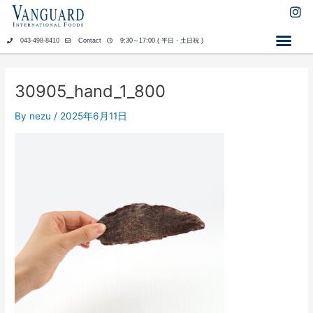
内
I
n
容
s
を
043-498-8410
Contact
9:30～17:00 ( 平日・土日祝 )
t
ス
a
キ
g
ッ
r
30905_hand_1_800
a
プ
m
By
nezu
/
2025年6月11日