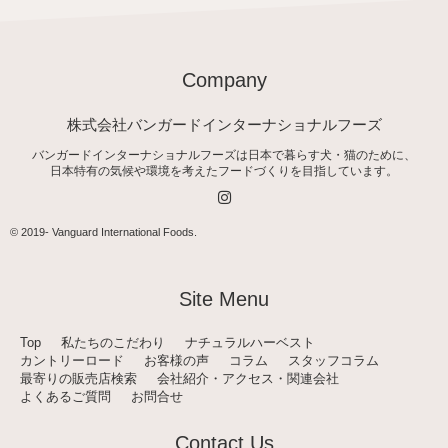
Company
株式会社バンガードインターナショナルフーズ
バンガードインターナショナルフーズは日本で暮らす犬・猫のために、
日本特有の気候や環境を考えたフードづくりを目指しています。
I
n
s
t
© 2019-
Vanguard International Foods
.
a
g
r
a
Site Menu
m
Top
私たちのこだわり
ナチュラルハーベスト
カントリーロード
お客様の声
コラム
スタッフコラム
最寄りの販売店検索
会社紹介・アクセス・関連会社
よくあるご質問
お問合せ
Contact Us