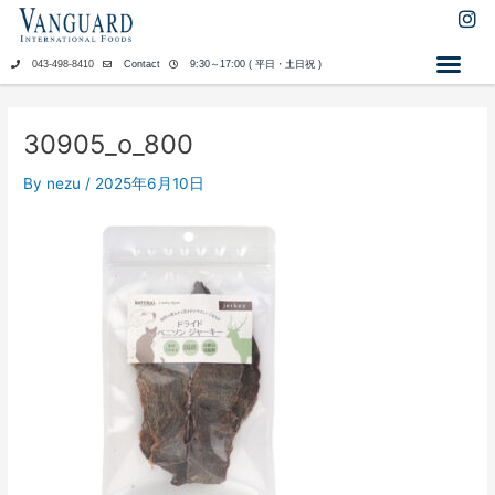
内
I
n
容
s
を
043-498-8410
Contact
9:30～17:00 ( 平日・土日祝 )
t
ス
a
キ
g
ッ
r
30905_o_800
a
プ
m
By
nezu
/
2025年6月10日