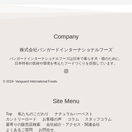
Company
株式会社バンガードインターナショナルフーズ
バンガードインターナショナルフーズは日本で暮らす犬・猫のために、
日本特有の気候や環境を考えたフードづくりを目指しています。
I
n
s
t
© 2019-
Vanguard International Foods
.
a
g
r
a
Site Menu
m
Top
私たちのこだわり
ナチュラルハーベスト
カントリーロード
お客様の声
コラム
スタッフコラム
最寄りの販売店検索
会社紹介・アクセス・関連会社
よくあるご質問
お問合せ