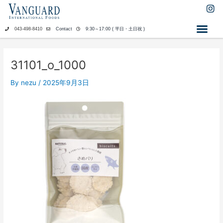
内
I
n
容
s
を
043-498-8410
Contact
9:30～17:00 ( 平日・土日祝 )
t
ス
a
キ
g
ッ
r
31101_o_1000
a
プ
m
By
nezu
/
2025年9月3日