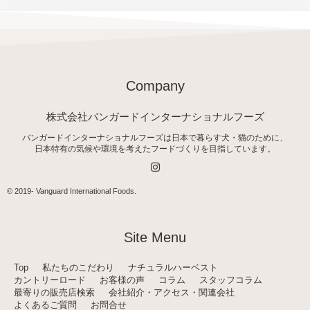
Company
株式会社バンガードインターナショナルフーズ
バンガードインターナショナルフーズは日本で暮らす犬・猫のために、
日本特有の気候や環境を考えたフードづくりを目指しています。
I
n
s
t
© 2019-
Vanguard International Foods
.
a
g
r
a
Site Menu
m
Top
私たちのこだわり
ナチュラルハーベスト
カントリーロード
お客様の声
コラム
スタッフコラム
最寄りの販売店検索
会社紹介・アクセス・関連会社
よくあるご質問
お問合せ