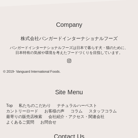
Company
株式会社バンガードインターナショナルフーズ
バンガードインターナショナルフーズは日本で暮らす犬・猫のために、
日本特有の気候や環境を考えたフードづくりを目指しています。
I
n
s
t
© 2019-
Vanguard International Foods
.
a
g
r
a
Site Menu
m
Top
私たちのこだわり
ナチュラルハーベスト
カントリーロード
お客様の声
コラム
スタッフコラム
最寄りの販売店検索
会社紹介・アクセス・関連会社
よくあるご質問
お問合せ
Contact Us