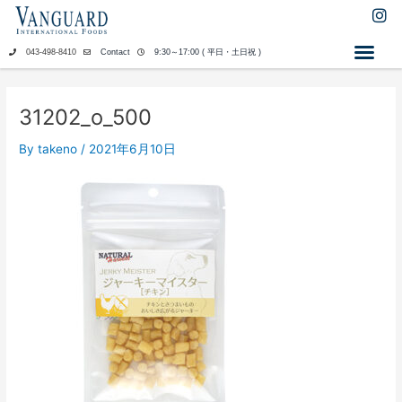
内
I
n
容
s
を
043-498-8410
Contact
9:30～17:00 ( 平日・土日祝 )
t
ス
a
キ
g
ッ
r
31202_o_500
a
プ
m
By
takeno
/
2021年6月10日