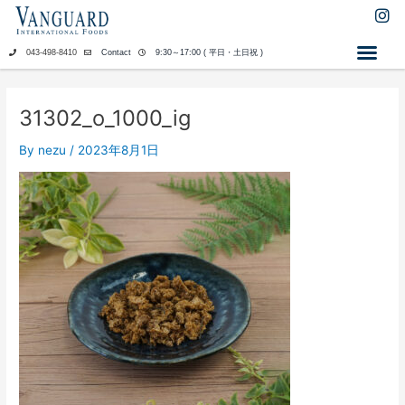
内
I
n
容
s
を
043-498-8410
Contact
9:30～17:00 ( 平日・土日祝 )
t
ス
a
キ
g
ッ
r
31302_o_1000_ig
a
プ
m
By
nezu
/
2023年8月1日