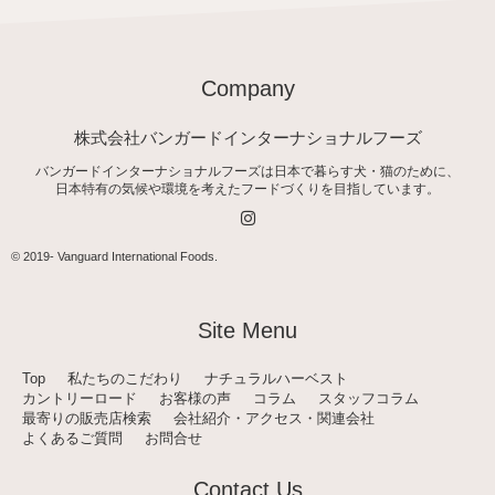
Company
株式会社バンガードインターナショナルフーズ
バンガードインターナショナルフーズは日本で暮らす犬・猫のために、
日本特有の気候や環境を考えたフードづくりを目指しています。
I
n
s
t
© 2019-
Vanguard International Foods
.
a
g
r
a
Site Menu
m
Top
私たちのこだわり
ナチュラルハーベスト
カントリーロード
お客様の声
コラム
スタッフコラム
最寄りの販売店検索
会社紹介・アクセス・関連会社
よくあるご質問
お問合せ
Contact Us