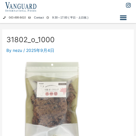
内
I
n
容
s
を
043-498-8410
Contact
9:30～17:00 ( 平日・土日祝 )
t
ス
a
キ
g
ッ
r
31802_o_1000
a
プ
m
By
nezu
/
2025年9月4日