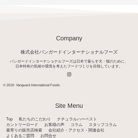
Company
株式会社バンガードインターナショナルフーズ
バンガードインターナショナルフーズは日本で暮らす犬・猫のために、
日本特有の気候や環境を考えたフードづくりを目指しています。
I
n
s
t
© 2019-
Vanguard International Foods
.
a
g
r
a
Site Menu
m
Top
私たちのこだわり
ナチュラルハーベスト
カントリーロード
お客様の声
コラム
スタッフコラム
最寄りの販売店検索
会社紹介・アクセス・関連会社
よくあるご質問
お問合せ