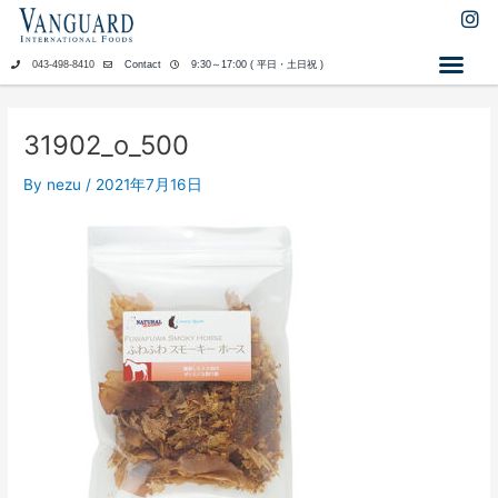
内
I
n
容
s
を
043-498-8410
Contact
9:30～17:00 ( 平日・土日祝 )
t
ス
a
キ
g
ッ
r
31902_o_500
a
プ
m
By
nezu
/
2021年7月16日