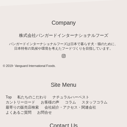
Company
株式会社バンガードインターナショナルフーズ
バンガードインターナショナルフーズは日本で暮らす犬・猫のために、
日本特有の気候や環境を考えたフードづくりを目指しています。
I
n
s
t
© 2019-
Vanguard International Foods
.
a
g
r
a
Site Menu
m
Top
私たちのこだわり
ナチュラルハーベスト
カントリーロード
お客様の声
コラム
スタッフコラム
最寄りの販売店検索
会社紹介・アクセス・関連会社
よくあるご質問
お問合せ
Contact Us