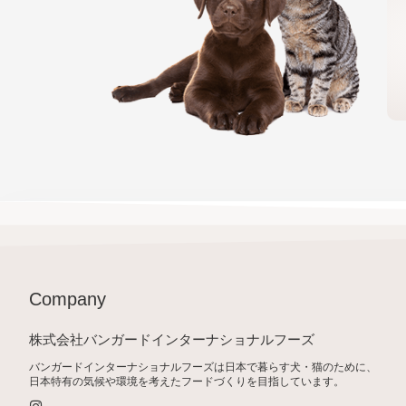
Company
株式会社バンガードインターナショナルフーズ
バンガードインターナショナルフーズは日本で暮らす犬・猫のために、
日本特有の気候や環境を考えたフードづくりを目指しています。
I