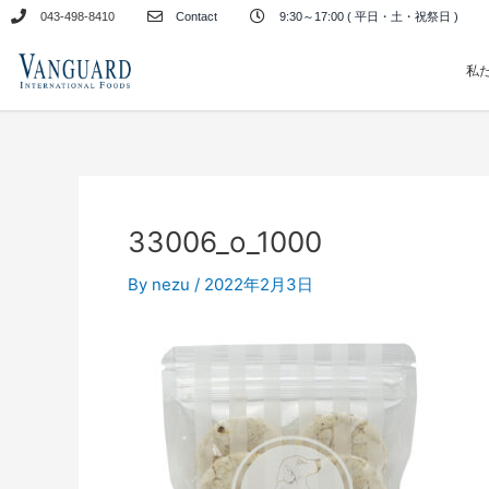
内
043-498-8410
Contact
9:30～17:00 ( 平日・土・祝祭日 )
容
を
私
ス
キ
ッ
プ
33006_o_1000
By
nezu
/
2022年2月3日