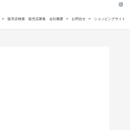
I
n
s
t
a
販売店検索
販売店募集
会社概要
お問合せ
ショッピングサイト
g
r
a
m