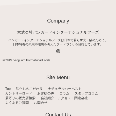
Company
株式会社バンガードインターナショナルフーズ
バンガードインターナショナルフーズは日本で暮らす犬・猫のために、
日本特有の気候や環境を考えたフードづくりを目指しています。
I
n
s
t
© 2019-
Vanguard International Foods
.
a
g
r
a
Site Menu
m
Top
私たちのこだわり
ナチュラルハーベスト
カントリーロード
お客様の声
コラム
スタッフコラム
最寄りの販売店検索
会社紹介・アクセス・関連会社
よくあるご質問
お問合せ
Contact Us