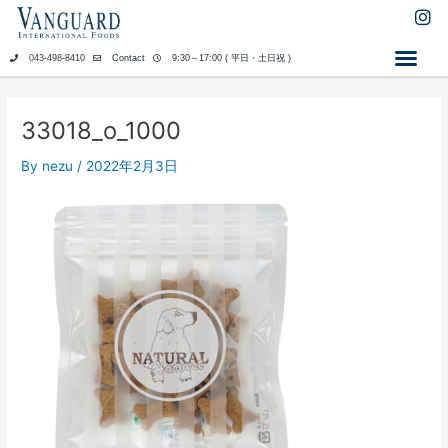
内
I
n
容
s
を
043-498-8410
Contact
9:30～17:00 ( 平日・土日祝 )
t
ス
a
キ
g
ッ
r
33018_o_1000
a
プ
m
By
nezu
/
2022年2月3日