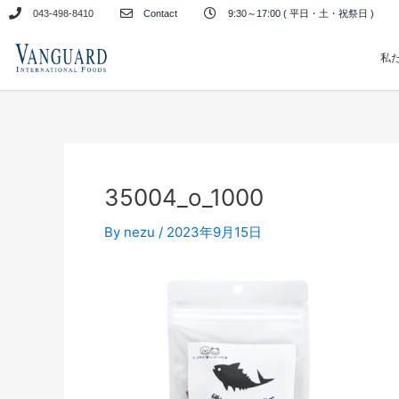
内
043-498-8410
Contact
9:30～17:00 ( 平日・土・祝祭日 )
容
を
私
ス
キ
ッ
プ
35004_o_1000
By
nezu
/
2023年9月15日