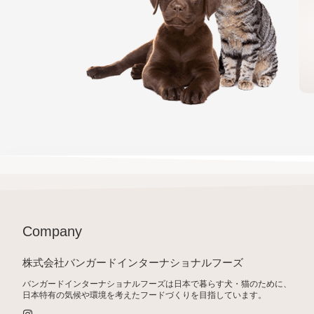
Company
株式会社バンガードインターナショナルフーズ
バンガードインターナショナルフーズは日本で暮らす犬・猫のために、
日本特有の気候や環境を考えたフードづくりを目指しています。
I