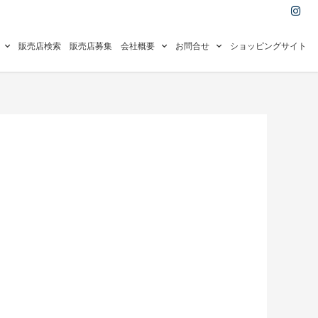
I
n
s
t
a
販売店検索
販売店募集
会社概要
お問合せ
ショッピングサイト
g
r
a
m