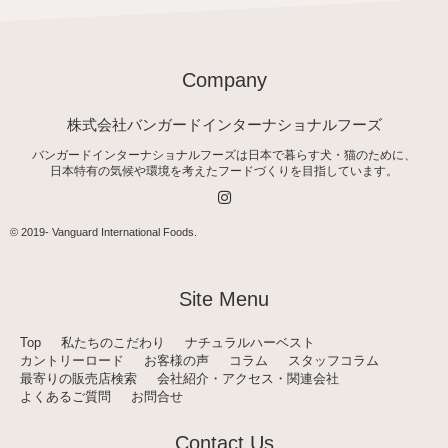
Company
株式会社バンガードインターナショナルフーズ
バンガードインターナショナルフーズは日本で暮らす犬・猫のために、
日本特有の気候や環境を考えたフードづくりを目指しています。
I
n
s
t
© 2019-
Vanguard International Foods
.
a
g
r
a
Site Menu
m
Top
私たちのこだわり
ナチュラルハーベスト
カントリーロード
お客様の声
コラム
スタッフコラム
最寄りの販売店検索
会社紹介・アクセス・関連会社
よくあるご質問
お問合せ
Contact Us