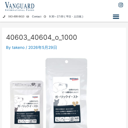
内
I
n
容
s
を
043-498-8410
Contact
9:30～17:00 ( 平日・土日祝 )
t
ス
a
キ
g
ッ
r
40603_40604_o_1000
a
プ
m
By
takeno
/
2026年5月29日