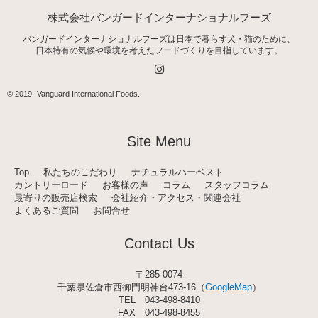
株式会社バンガードインターナショナルフーズ
バンガードインターナショナルフーズは日本で暮らす犬・猫のために、
日本特有の気候や環境を考えたフードづくりを目指しています。
I
n
s
t
© 2019-
Vanguard International Foods
.
a
g
r
a
Site Menu
m
Top
私たちのこだわり
ナチュラルハーベスト
カントリーロード
お客様の声
コラム
スタッフコラム
最寄りの販売店検索
会社紹介・アクセス・関連会社
よくあるご質問
お問合せ
Contact Us
〒285-0074
千葉県佐倉市西御門明神台473-16（
GoogleMap
）
TEL
043-498-8410
FAX 043-498-8455