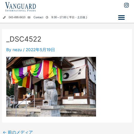
内
I
n
容
s
を
043-498-8410
Contact
9:30～17:00 ( 平日・土日祝 )
t
ス
a
キ
g
ッ
r
_DSC4522
a
プ
m
By
nezu
/
2022年5月19日
←
前のメディア