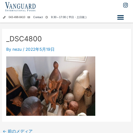
内
I
n
容
s
を
043-498-8410
Contact
9:30～17:00 ( 平日・土日祝 )
t
ス
a
キ
g
ッ
r
_DSC4800
a
プ
m
By
nezu
/
2022年5月19日
←
前のメディア