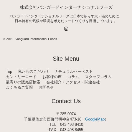
株式会社バンガードインターナショナルフーズ
バンガードインターナショナルフーズは日本で暮らす犬・猫のために、
日本特有の気候や環境を考えたフードづくりを目指しています。
I
n
s
t
© 2019-
Vanguard International Foods
.
a
g
r
a
Site Menu
m
Top
私たちのこだわり
ナチュラルハーベスト
カントリーロード
お客様の声
コラム
スタッフコラム
最寄りの販売店検索
会社紹介・アクセス・関連会社
よくあるご質問
お問合せ
Contact Us
〒285-0074
千葉県佐倉市西御門明神台473-16（
GoogleMap
）
TEL
043-498-8410
FAX 043-498-8455