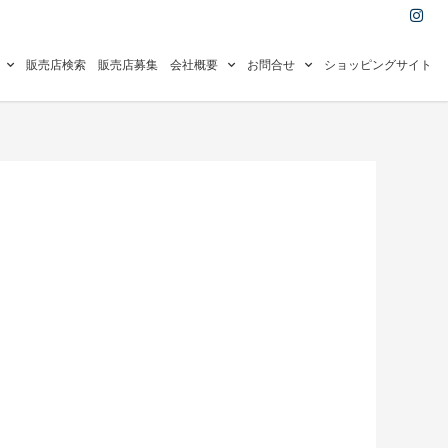
I
n
s
t
a
販売店検索
販売店募集
会社概要
お問合せ
ショッピングサイト
g
r
a
m