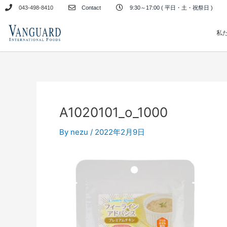
内
043-498-8410
Contact
9:30～17:00 ( 平日・土・祝祭日 )
容
を
私
ス
キ
ッ
プ
A1020101_o_1000
By
nezu
/
2022年2月9日